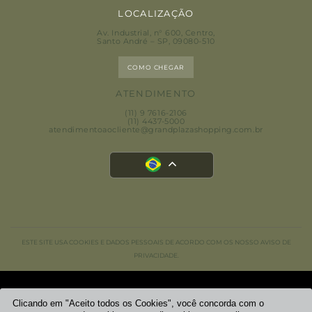
LOCALIZAÇÃO
Av. Industrial, n° 600, Centro
,
Santo André – SP, 09080-510
COMO CHEGAR
ATENDIMENTO
(11) 9 7616-2106
(11) 4437-5000
atendimentoaocliente@grandplazashopping.com.br
ESTE SITE USA COOKIES E DADOS PESSOAIS DE ACORDO COM OS NOSSO AVISO DE
PRIVACIDADE.
GRAND PLAZA SHOPPING
Clicando em "Aceito todos os Cookies", você concorda com o