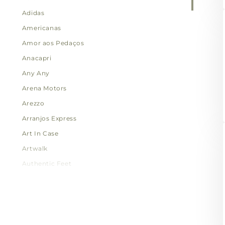
Adidas
Americanas
Amor aos Pedaços
Anacapri
Any Any
Arena Motors
Arezzo
Arranjos Express
Art In Case
Artwalk
Authentic Feet
Bacio Di Latte
Banco 24 Horas
Batata Dipz
Bebeep