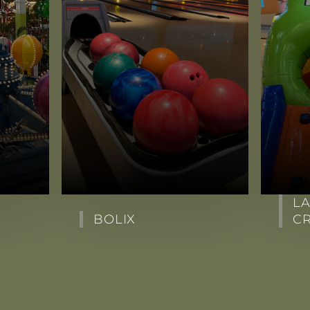
LA
BOLIX
C