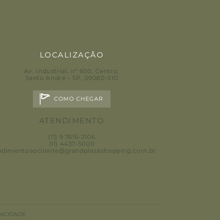
LOCALIZAÇÃO
Av. Industrial, n° 600, Centro
,
Santo André – SP, 09080-510
COMO CHEGAR
ATENDIMENTO
(11) 9 7616-2106
(11) 4437-5000
ndimentoaocliente@grandplazashopping.com.br
PT
VACIDADE.