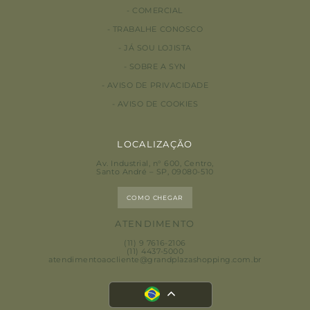
COMERCIAL
TRABALHE CONOSCO
JÁ SOU LOJISTA
SOBRE A SYN
AVISO DE PRIVACIDADE
AVISO DE COOKIES
LOCALIZAÇÃO
Av. Industrial, n° 600, Centro
,
Santo André – SP, 09080-510
COMO CHEGAR
ATENDIMENTO
(11) 9 7616-2106
(11) 4437-5000
atendimentoaocliente@grandplazashopping.com.br