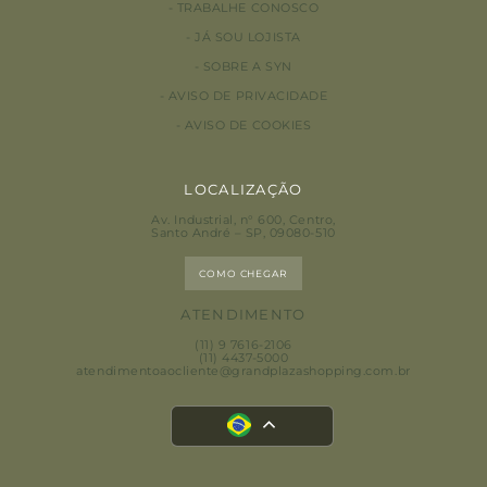
TRABALHE CONOSCO
JÁ SOU LOJISTA
SOBRE A SYN
AVISO DE PRIVACIDADE
AVISO DE COOKIES
LOCALIZAÇÃO
Av. Industrial, n° 600, Centro
,
Santo André – SP, 09080-510
COMO CHEGAR
ATENDIMENTO
(11) 9 7616-2106
(11) 4437-5000
atendimentoaocliente@grandplazashopping.com.br